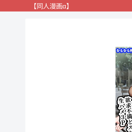
【同人漫画α】