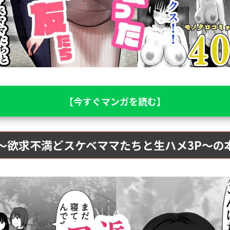
【今すぐマンガを読む】
〜欲求不満どスケベママたちと生ハメ3P〜の