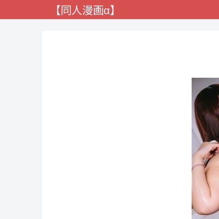
【同人漫画α】