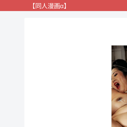
【同人漫画α】