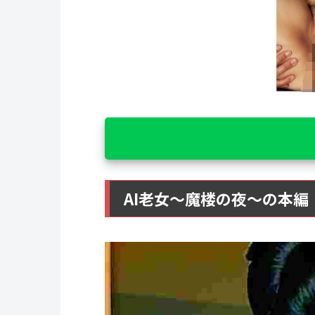
AI老女〜魔楼の夜〜の本編