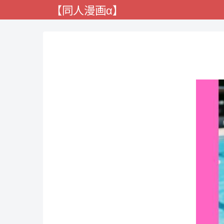
【同人漫画α】