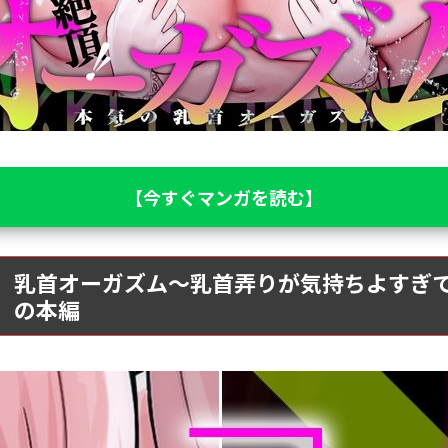
【今すぐマンガを読む】
」乳首オーガズム〜乳首弄りが気持ちよすぎ
】の本編