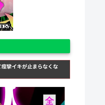
て痙攣イキが止まらなくな