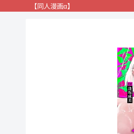
【同人漫画α】